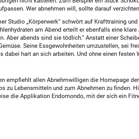
igen nicht kasteien. Zum Beispiel ein Stück Schokol
fpassen. Wer abnehmen will, sollte darauf verzichten
 Studio „Körperwerk“ schwört auf Krafttraining und g
ohlenhydraten am Abend erteilt er ebenfalls eine kla
 Aber abends sind sie tödlich.“ Anstatt einer Scheibe
 Gemüse. Seine Essgewohnheiten umzustellen, sei freil
 dabei hart an sich arbeiten. Und ohne einen festen Wi
en empfiehlt allen Abnehmwilligen die Homepage der
s zu Lebensmitteln und zum Abnehmen zu finden. Hilf
ise die Applikation Endomondo, mit der sich ein Fitn