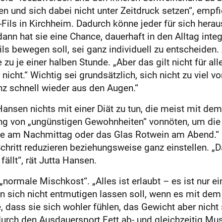
n und sich dabei nicht unter Zeitdruck setzen“, empfi
Fils in Kirchheim. Dadurch könne jeder für sich hera
ann hat sie eine Chance, dauerhaft in den Alltag integ
ls bewegen soll, sei ganz individuell zu entscheiden.
u je einer halben Stunde. „Aber das gilt nicht für a
nicht.“ Wichtig sei grundsätzlich, sich nicht zu viel
anz schnell wieder aus den Augen.“
nsen nichts mit einer Diät zu tun, die meist mit dem
ng von „ungünstigen Gewohnheiten“ vonnöten, um die 
ckle am Nachmittag oder das Glas Rotwein am Abend.“
chritt reduzieren beziehungsweise ganz einstellen. „
llt“, rät Jutta Hansen.
„normale Mischkost“. „Alles ist erlaubt – es ist nur e
n sich nicht entmutigen lassen soll, wenn es mit dem
, dass sie sich wohler fühlen, das Gewicht aber nicht
ch den Ausdauersport Fett ab- und gleichzeitig Mus