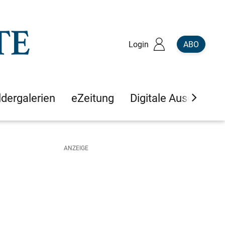
Login
ABO
ldergalerien
eZeitung
Digitale Ausgaben