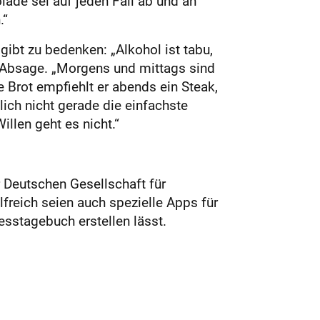
ade sei auf jeden Fall ab und an
.“
ibt zu bedenken: „Alkohol ist tabu,
re Absage. „Morgens und mittags sind
 Brot empfiehlt er abends ein Steak,
ich nicht gerade die einfachste
llen geht es nicht.“
 Deutschen Gesellschaft für
reich seien auch spezielle Apps für
esstagebuch erstellen lässt.