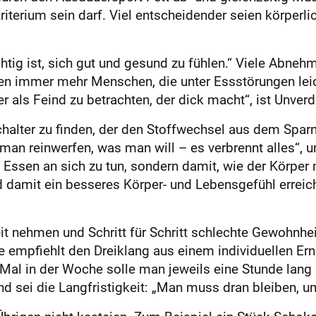
riterium sein darf. Viel entscheidender seien körperli
htig ist, sich gut und gesund zu fühlen.“ Viele Abn
ien immer mehr Menschen, die unter Essstörungen lei
r als Feind zu betrachten, der dick macht“, ist Unver
chalter zu finden, der den Stoffwechsel aus dem Spar
 man reinwerfen, was man will – es verbrennt alles“, u
Essen an sich zu tun, sondern damit, wie der Körpe
d damit ein besseres Körper- und Lebensgefühl errei
it nehmen und Schritt für Schritt schlechte Gewohnhei
e empfiehlt den Dreiklang aus einem individuellen 
al in der Woche solle man jeweils eine Stunde lang 
d sei die Langfristigkeit: „Man muss dran bleiben, um