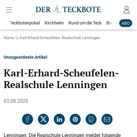
Teckbotenpokal
Kirchheim
Rund um die Teck
Blaulicht
Loka
ABO
Home
Karl-Erhard-Scheufelen- Realschule Lenningen
Unzugeordnete Artikel
Karl-Erhard-Scheufelen-
Realschule Lenningen
03.08.2020
Lenningen. Die Realschule Lenningen meldet folgende