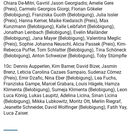
Chiara De-Mitri, Gavriil Jason Georgiadis; Amelie Gere
(Preis), Carmelo Georgios Giorgi, Florian Gökeler
(Belobigung), Franziska Guoth (Belobigung), Julia Issler
(Preis), Hanna Kerner, Maike Kiedaisch (Preis), Max
Kunzmann (Belobigung), Kalle Leibfahrt (Belobigung),
Jonathan Leinbach (Belobigung), Evelin Mailänder
(Belobigung), Jana Mayer (Belobigung), Valentina Meglic
(Preis), Sophie Johanna Neuschl, Alicia Passek (Preis), Kim-
Rebecca Puffer, Tom Schlatter (Belobigung), Tina Schön­eck
(Belobigung), Anton Schweizer (Belobigung), Toby Stümpfle
10c: Dennis Aupperlen, Kim Barner, David Bizer, Jasmin
Brenz, Leticia Carolina Cazaes Sampaio, Sudenaz Cömez
(Preis), Emir Dzafic, Nina Eber (Belobigung), Lea Fuchs,
Franziska Gampe, Marcel Grabara, Louis Hägele, Hamza
Klimenta (Belobigung), Sumeja Klimenta (Belobigung), Leon
Luca König, Lukas Laupitz, Adelina Licina, Sinan Licina
(Belobigung), Mikka Lubkowitz, Moritz Ott, Merlin Riegraf,
Jeanette Schneider, David Wolfinger (Belobigung), Fatih Yay,
Luca Zaiser.