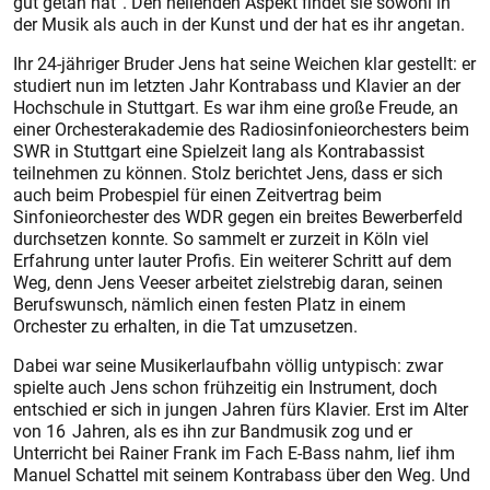
gut getan hat“. Den heilenden Aspekt findet sie sowohl in
der Musik als auch in der Kunst und der hat es ihr angetan.
Ihr 24-jähriger Bruder Jens hat seine Weichen klar gestellt: er
studiert nun im letzten Jahr Kontrabass und Klavier an der
Hochschule in Stuttgart. Es war ihm eine große Freude, an
einer Orchesterakademie des Radiosinfonieorchesters beim
SWR in Stuttgart eine Spielzeit lang als Kontrabassist
teilnehmen zu können. Stolz berichtet Jens, dass er sich
auch beim Probespiel für einen Zeitvertrag beim
Sinfonieorchester des WDR gegen ein breites Bewerberfeld
durchsetzen konnte. So sammelt er zurzeit in Köln viel
Erfahrung unter lauter Profis. Ein weiterer Schritt auf dem
Weg, denn Jens Veeser arbeitet zielstrebig daran, seinen
Berufswunsch, nämlich einen festen Platz in einem
Orchester zu erhalten, in die Tat umzusetzen.
Dabei war seine Musikerlaufbahn völlig untypisch: zwar
spielte auch Jens schon frühzeitig ein Instrument, doch
entschied er sich in jungen Jahren fürs Klavier. Erst im Alter
von 16 Jahren, als es ihn zur Bandmusik zog und er
Unterricht bei Rainer Frank im Fach E-Bass nahm, lief ihm
Manuel Schattel mit seinem Kontrabass über den Weg. Und