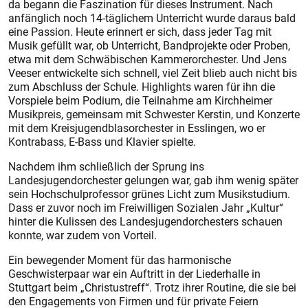
da begann die Faszination für dieses Instrument. Nach
anfänglich noch 14-täglichem Unterricht wurde daraus bald
eine Passion. Heute erinnert er sich, dass jeder Tag mit
Musik gefüllt war, ob Unterricht, Bandprojekte oder Proben,
etwa mit dem Schwäbischen Kammerorchester. Und Jens
Veeser entwickelte sich schnell, viel Zeit blieb auch nicht bis
zum Abschluss der Schule. Highlights waren für ihn die
Vorspiele beim Podium, die Teilnahme am Kirchheimer
Musikpreis, gemeinsam mit Schwester Kerstin, und Konzerte
mit dem Kreisjugendblasorchester in Esslingen, wo er
Kontrabass, E-Bass und Klavier spielte.
Nachdem ihm schließlich der Sprung ins
Landesjugendorchester gelungen war, gab ihm wenig später
sein Hochschulprofessor grünes Licht zum Musikstudium.
Dass er zuvor noch im Freiwilligen Sozialen Jahr „Kultur“
hinter die Kulissen des Landesjugendorchesters schauen
konnte, war zudem von Vorteil.
Ein bewegender Moment für das harmonische
Geschwisterpaar war ein Auftritt in der Liederhalle in
Stuttgart beim „Christustreff“. Trotz ihrer Routine, die sie bei
den Engagements von Firmen und für private Feiern