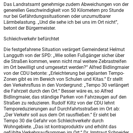
Das Landratsamt genehmige zudem Abweichungen von der
generellen Geschwindigkeit von 50 Kilometern pro Stunde
nur bei Gefährdungssituationen oder unzumutbarer
Lärmbelastung. „Und die sehe ich bei uns im Ort nicht“,
betont der Bürgermeister.
Schleichverkehr befürchtet
Die festgefahrene Situation verärgert Gemeinderat Helmut
Langguth von der SPD: „Wie sollen Fußgänger sicher über
die Straßen kommen, wenn nicht mal weitere Zebrastreifen
im Ort bewilligt und umgesetzt werden?“ Alfred Bidlingmaier
von der CDU betonte: „Erleichterung bei geplanten Tempo-
Zonen gibt es im Bereich von Schulen und Kitas.“ Er stellt
den Verkehrsfluss in den Vordergrund: „Tempo 30 verlängert
die Fahrzeit durch den Ort.“ Besser wäre es, so Alfred
Bidlingmaier, das ständige Parken von Fahrzeugen auf den
Straßen zu reduzieren. Rudolf Kiltz von der CDU lehnt
Temporeduzierungen auf Durchfahrtsstraßen im Ort ab:
„Der Verkehr soll aus dem Ort rausfließen.“ Er sieht bei
Tempo 30 die Gefahr von Schleichverkehr durch
Wohngebiete. „Das ist kontraproduktiv und erhöht das
gefühlte Verkehrsaufkommen im Ort.“ Dr. Irmtraut Schneider