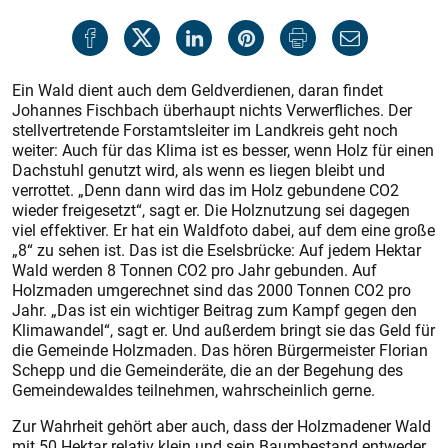
Ein Wald dient auch dem Geldverdienen, daran findet
Johannes Fischbach überhaupt nichts Verwerfliches. Der
stellvertretende Forstamtsleiter im Landkreis geht noch
weiter: Auch für das Klima ist es besser, wenn Holz für einen
Dachstuhl genutzt wird, als wenn es liegen bleibt und
verrottet. „Denn dann wird das im Holz gebundene CO2
wieder freigesetzt“, sagt er. Die Holznutzung sei dagegen
viel effektiver. Er hat ein Waldfoto dabei, auf dem eine große
„8“ zu sehen ist. Das ist die Eselsbrücke: Auf jedem Hektar
Wald werden 8 Tonnen CO2 pro Jahr gebunden. Auf
Holzmaden umgerechnet sind das 2000 Tonnen CO2 pro
Jahr. „Das ist ein wichtiger Beitrag zum Kampf gegen den
Klimawandel“, sagt er. Und außerdem bringt sie das Geld für
die Gemeinde Holzmaden. Das hören Bürgermeister Florian
Schepp und die Gemeinderäte, die an der Begehung des
Gemeindewaldes teilnehmen, wahrscheinlich gerne.
Zur Wahrheit gehört aber auch, dass der Holzmadener Wald
mit 50 Hektar relativ klein und sein Baumbestand entweder