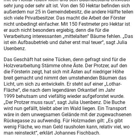
sehr jung oder sehr alt ist. Von den 50 Hektar befinden sich
außerdem nur 25 in Gemeindebesitz, die andere Hälfte teilen
sich viele Privatbesitzer. Das macht die Arbeit der Förster
nicht unbedingt einfacher. Mit 150 Festmeter pro Hektar ist
er auch nicht besonders ergiebig, denn die für die
Verarbeitung interessanten „mittelalten“ Bäume fehlen. „Das
ist ein Aufbaubetrieb und daher erst mal teuer“, sagt Julia
Usenbenz.
Das Geschäft hat seine Tücken, denn gefragt sind für die
Holzverarbeitung Stämme ohne Äste. Der Protzer, auf den
die Försterin zeigt, hat sich mit Ästen auf niedriger Höhe
breit gemacht und nimmt den umstehenden Bäumen das
Licht, um sich zu entwickeln. Er steht auf einer „Lothar-
Fläche“, die nach dem legendären Orkantief im Jahr
1999 behutsam und viefältig wieder aufgeforstet wurde.
„Der Protzer muss raus“, sagt Julia Usenbenz. Die Buche
wird nun gefällt, bleibt aber im Wald liegen. Ein Transport
wäre in dem unwegsamen Gelände mit der zugewachsenen
Rückegasse zu aufwendig. Für Holzmaden gilt: „Es gibt
wenig Fläche, wo man Geld rausholen kann, relativ viel, wo
man reinsteckt“, erklärt Johannes Fischbach.