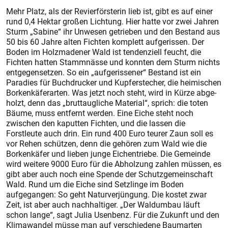
Mehr Platz, als der Revierförsterin lieb ist, gibt es auf einer
rund 0,4 Hektar gro­ßen Lichtung. Hier hatte vor zwei Jahren
Sturm „Sabine“ ihr Unwesen getrieben und den Bestand aus
50 bis 60 Jahre alten Fichten komplett aufgerissen. Der
Boden im Holzmadener Wald ist tendenziell feucht, die
Fichten hatten Stammnässe und konnten dem Sturm nichts
entgegensetzen. So ein „aufgerissener“ Bestand ist ein
Paradies für Buchdrucker und Kupferstecher, die heimischen
Borkenkä­fer­arten. Was jetzt noch steht, wird in Kürze abge­
holzt, denn das „bruttaugliche Material“, sprich: die toten
Bäume, muss entfernt werden. Eine Eiche steht noch
zwischen den kaputten Fichten, und die lassen die
Forstleute auch drin. Ein rund 400 Euro teurer Zaun soll es
vor Rehen schützen, denn die gehören zum Wald wie die
Borkenkäfer und lieben junge Eichentriebe. Die Gemeinde
wird weitere 9000 Euro für die Abholzung zahlen müssen, es
gibt aber auch noch eine Spende der Schutzgemeinschaft
Wald. Rund um die Eiche sind Setzlinge im Boden
aufgegangen: So geht Naturverjüngung. Die kos­tet zwar
Zeit, ist aber auch nachhaltiger. „Der Waldumbau läuft
schon lange“, sagt Julia Usenbenz. Für die Zukunft und den
Klimawandel müsse man auf verschiedene Baumarten