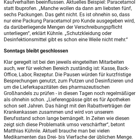
Kaufverhalten beeinflussen. Aktuelles Beispiel: Paracetamol
statt Ibuprofen. „Manche wollen da dann am liebsten fünf,
sechs Packungen. Das geht nicht. Es ist ohnehin so, dass
nur eine Packung Paracetamol pro Kunde ausgegeben wird,
da darüberliegende Mengen der Verschreibungspflicht
unterliegen“, erklärt Kühnle. „Schutzkleidung oder
Desinfektionsmittel gibt es schon eine Weile nicht mehr.“
Sonntags bleibt geschlossen
Klar geregelt ist bei den jeweils eingeteilten Mitarbeiten
auch, wer für welchen Bereich zuständig ist: Kasse, Back-
Office, Labor, Rezeptur. Die Pausen würden für kurzfris­tige
Besprechungen genutzt, zum Putzen und Desinfizieren und
um die Lieferkapazitäten des pharmazeutischen
Großhandels zu prüfen - in diesen Tagen noch regelmäßiger
als ohnehin schon. „Lieferengpässe gibt es für Apotheken
schon seit Jahren. Das hängt mit den Rabattverträgen der
Krankenkassen zusammen und wird von unserem
Berufsstand schon lange bemängelt. In Zeiten wie diesen
zeigt sich diese Problematik umso verschärfter“, betont
Matthias Kühnle. Aktuell brauche man bei vielen
Medikamenten das Drei- bis Vierfache der üblichen Menge.