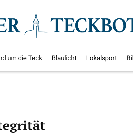
nd um die Teck
Blaulicht
Lokalsport
Bi
tegrität