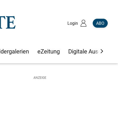
Login
ABO
ldergalerien
eZeitung
Digitale Ausgaben