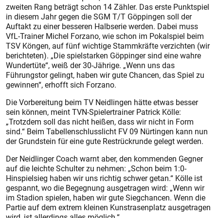
zweiten Rang beträgt schon 14 Zähler. Das erste Punktspiel
in diesem Jahr gegen die SGM T/T Göppingen soll der
Auftakt zu einer besseren Halbserie werden. Dabei muss
VfL-Trainer Michel Forzano, wie schon im Pokalspiel beim
TSV Köngen, auf fünf wichtige Stammkräfte verzichten (wir
berichteten). „Die spielstarken Göppinger sind eine wahre
Wundertüte“, weiß der 30-Jährige. „Wenn uns das
Führungstor gelingt, haben wir gute Chancen, das Spiel zu
gewinnen“, erhofft sich Forzano.
Die Vorbereitung beim TV Neidlingen hätte etwas besser
sein können, meint TVN-Spielertrainer Patrick Kölle:
„Trotzdem soll das nicht heißen, dass wir nicht in Form
sind.“ Beim Tabellenschlusslicht FV 09 Nürtingen kann nun
der Grundstein für eine gute Restrückrunde gelegt werden.
Der Neidlinger Coach warnt aber, den kommenden Gegner
auf die leichte Schulter zu nehmen: „Schon beim 1:0-
Hinspielsieg haben wir uns richtig schwer getan.“ Kölle ist
gespannt, wo die Begegnung ausgetragen wird: „Wenn wir
im Stadion spielen, haben wir gute Siegchancen. Wenn die
Partie auf dem extrem kleinen Kunstrasenplatz ausgetragen
wird, ist allerdings alles möglich.“