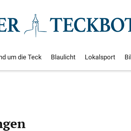
nd um die Teck
Blaulicht
Lokalsport
Bi
ngen