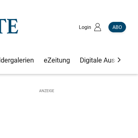
Login
ABO
ldergalerien
eZeitung
Digitale Ausgaben