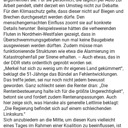
Arbeit pendelt, steht derzeit ein Umstieg nicht zur Debatte.
Für den Klimaschutz gelte, dass dieser nicht auf Biegen und
Brechen durchgesetzt werden dürfe. Den
menschengemachten Einfluss zoomt sie auf konkrete
Details herunter: Beispielsweise hätten die verheerenden
Fluten in Nordrhein-Westfalen gezeigt, dass in
Überschwemmungsgebieten nun mal keine Baugebiete
ausgewiesen werden dürften. Zudem müsse man
funktionierende Strukturen wie etwa die Alarmierung im
Katastrophenfall per Sirene erhalten. – Auch etwas, das in
der DDR stets ordentlich geprobt worden sei.
„Merkel hat sich zu wenig um ihr eigenes Land gekümmert“,
beklagt die 51-Jährige das Bündel an Fehlentwicklungen.
Das treffe jeden, sei nur noch nicht jedem bewusst
geworden. Ganz schlecht seien die Renter dran: „Die
Rentenbesteuerung halte ich für die größte Ungerechtigkeit“,
betont sie und fordert zudem Rentenanpassungen. Auch
hier zeige sich, was Hanske als generelle Leitlinie beklagt:
„Die Regierung befindet sich auf einem schleichenden
Linkskurs.“
Sich anzubiedern an die Mitte, um diesen Kurs vielleicht
eines Tages im Rahmen einer Koalition zu beeinflussen, ist