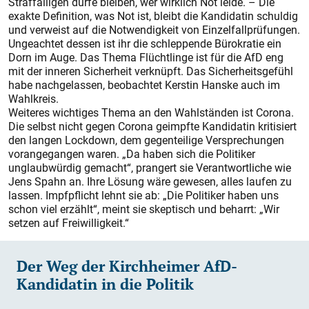
Straffälligen dürfe bleiben, wer wirklich Not leide. – Die
exakte Definition, was Not ist, bleibt die Kandidatin schuldig
und verweist auf die Notwendigkeit von Einzelfallprüfungen.
Ungeachtet dessen ist ihr die schleppende Bürokratie ein
Dorn im Auge. Das Thema Flüchtlinge ist für die AfD eng
mit der inneren Sicherheit verknüpft. Das Sicherheitsgefühl
habe nachgelassen, beobachtet Kerstin Hanske auch im
Wahlkreis.
Weiteres wichtiges Thema an den Wahlständen ist Corona.
Die selbst nicht gegen Corona geimpfte Kandidatin kritisiert
den langen Lockdown, dem gegenteilige Versprechungen
vorangegangen waren. „Da haben sich die Politiker
unglaubwürdig gemacht“, prangert sie Verantwortliche wie
Jens Spahn an. Ihre Lösung wäre gewesen, alles laufen zu
lassen. Impfpflicht lehnt sie ab: „Die Politiker haben uns
schon viel erzählt“, meint sie skeptisch und beharrt: „Wir
setzen auf Freiwilligkeit.“
Der Weg der Kirchheimer AfD-
Kandidatin in die Politik