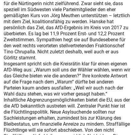
für die Nürtingerin nicht zielführend. Zwar sieht sie, dass
speziell im Südwesten viele Parteimitglieder den eher
gemäßigten Kurs von Jörg Meuthen unterstützen – letztlich
mit dem Ziel, koalitionsfähig zu werden. Hanske hat
persönlich das Ziel, das AfD-Ergebnis im Kreis von 2017 zu
überbieten. Es lag bei 11,9 Prozent Erst- und 12,2 Prozent
Zweitstimmen. Sympathien hegt sie auf Bundesebene für
den weit rechts verorteten stellvertretenden Fraktionschef
Tino Chrupalla. Nicht zuletzt deshalb, weil auch er aus
Görlitz stammt.
Insgesamt spricht sich die Kreisrätin klar für einen eigenen
AfD-Weg aus: „Warum soll uns der Wähler wählen, wenn wir
das Gleiche bieten wie die anderen?“ Ihre konkrete Antwort
auf die Frage nach dem „Warum“ dürfte bei anderen
Parteien kaum anders ausfallen: „Weil wir auch nach der
Wahl dazu stehen, was wir vorher gesagt haben.“
Inhaltliche Abgrenzungsmöglichkeiten bietet die EU, aus der
die AfD bekanntlich austreten will. Zentraler Punkt hier ist
die Flüchtlingspolitik. Neue Asylsuchende sollten nur
Sachleistungen erhalten, zumindest bis zur Klärung des
Bleibestatus, um finanzielle Anreize zu mindern. Straffällige
Flüchtlinge will sie sofort abschieben. Von den nicht