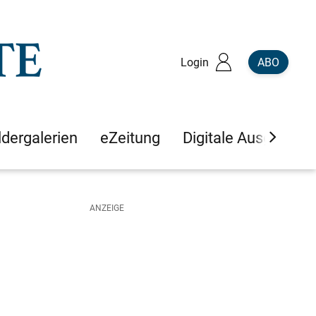
Login
ABO
ldergalerien
eZeitung
Digitale Ausgaben