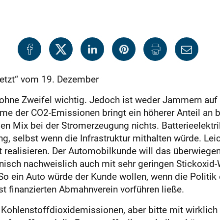
tsetzt“ vom 19. Dezember
hne Zweifel wichtig. Jedoch ist weder Jammern auf d
me der CO2-Emissionen bringt ein höherer Anteil an b
n Mix bei der Stromerzeugung nichts. Batterieelektrik
ang, selbst wenn die Infrastruktur mithalten würde. Le
 realisieren. Der Automobilkunde will das überwiegen
hnisch nachweislich auch mit sehr geringen Stickoxid
So ein Auto würde der Kunde wollen, wenn die Politik 
t finanzierten Abmahnverein vorführen ließe.
r Kohlenstoffdioxidemissionen, aber bitte mit wirkli