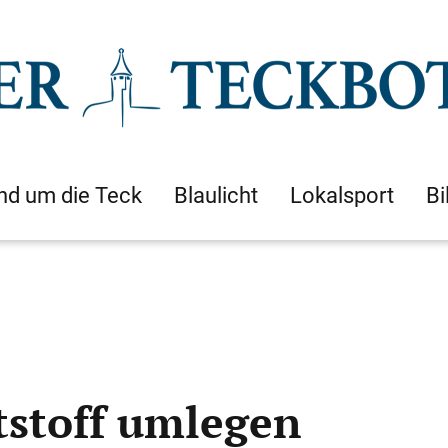
nd um die Teck
Blaulicht
Lokalsport
Bi
tstoff umlegen