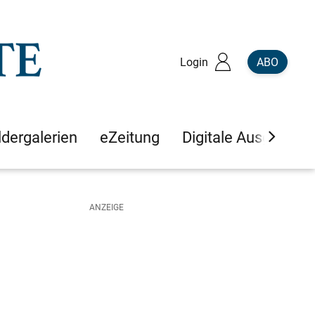
Login
ABO
ldergalerien
eZeitung
Digitale Ausgaben