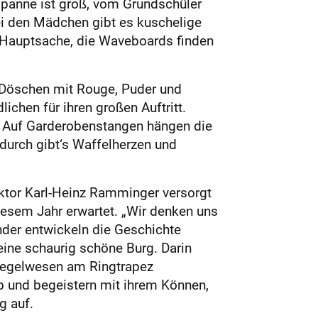
spanne ist groß, vom Grundschüler
Bei den Mädchen gibt es kuschelige
. Hauptsache, die Waveboards finden
h Döschen mit Rouge, Puder und
ichen für ihren großen Auftritt.
. Auf Garderobenstangen hängen die
durch gibt‘s Waffelherzen und
ektor Karl-Heinz Ramminger versorgt
iesem Jahr erwartet. „Wir denken uns
nder entwickeln die Geschichte
eine schaurig schöne Burg. Darin
piegelwesen am Ringtrapez
ab und begeistern mit ihrem Können,
g auf.