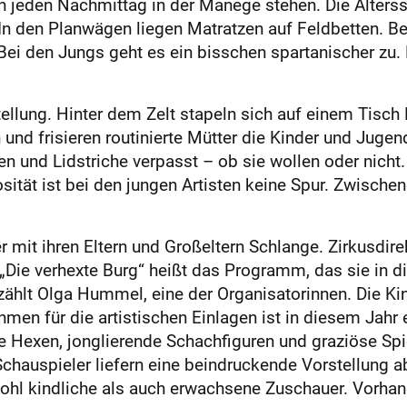
ien jeden Nachmittag in der Manege stehen. Die Alters
i. In den Planwägen liegen Matratzen auf Feldbetten. 
ei den Jungs geht es ein bisschen spartanischer zu
tellung. Hinter dem Zelt stapeln sich auf einem Tisc
nd frisieren routinierte Mütter die Kinder und Jugendl
 und Lidstriche verpasst – ob sie wollen oder nicht
ität ist bei den jungen Artisten keine Spur. Zwischen
r mit ihren Eltern und Großeltern Schlange. Zirkusdir
„Die verhexte Burg“ heißt das Programm, das sie in d
zählt Olga Hummel, eine der Organisatorinnen. Die Ki
en für die artistischen Einlagen ist in diesem Jahr 
e Hexen, jonglierende Schachfiguren und graziöse S
Schauspieler liefern eine beindruckende Vorstellung 
wohl kindliche als auch erwachsene Zuschauer. Vorhan