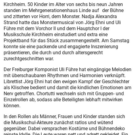
Kirchheim. 50 Kinder im Alter von sechs bis neun Jahren
standen im Mehrgenerationenhaus Linde auf der Bühne
und zitterten vor Horri, dem Monster. Nadja Alexandra
Strand hatte das Monstermusical von Jörg Ehni und Uli
Führe mit dem Vorchor II und dem Hauptchor I der
Musikschule Kirchheim einstudiert und extra eine
Projektband für das Stück zusammengestellt. Am Samstag
konnte sie eine packende und engagierte Inszenierung
präsentieren, die durch und durch altersgerecht
zurechtgeschnitten war.
Der Freiburger Komponist Uli Führe hat eingängige Melodien
mit überschaubaren Rhythmen und Harmonien verknüpft.
Librettist Jörg Ehni hat den ewigen Kampf der Geschlechter
als Klischee bedient und damit die kindlichen Emotionen am
Nerv getroffen. Chortutti wechseln sich mit Gruppen- und
Einzelrollen ab, sodass alle Beteiligten lebhaft mitwirken
können.
In den Rollen als Männer, Frauen und Kinder standen sich
die Musikschul-Akteure zunächst ratlos und wütend
gegenüber. Dabei versprachen Kostüme und Bühnendeko
reinste Idylle. Die Leute waren nett und adrett gekleidet. Ein