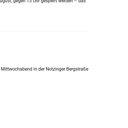
August, gegen 13 Uhr gesperrt werden – das
 Mittwochabend in der Notzinger Bergstraße