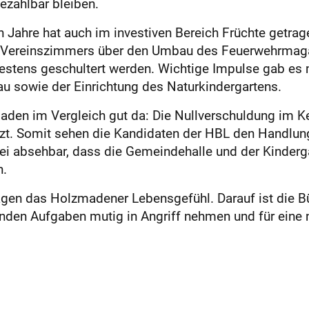
ezahlbar bleiben.
Jahre hat auch im investiven Bereich Früchte getrage
 Vereinszimmers über den Umbau des Feuerwehrmagaz
bestens geschultert werden. Wichtige Impulse gab e
u sowie der Einrichtung des Naturkindergartens.
aden im Vergleich gut da: Die Nullverschuldung im Ke
änzt. Somit sehen die Kandidaten der HBL den Handl
t sei absehbar, dass die Gemeindehalle und der Kinder
n.
en das Holzmadener Lebensgefühl. Darauf ist die Bür
nden Aufgaben mutig in Angriff nehmen und für eine