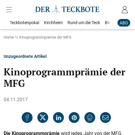
Teckbotenpokal
Kirchheim
Rund um die Teck
Blaulicht
Loka
ABO
Home
Kinoprogrammprämie der MFG
Unzugeordnete Artikel
Kinoprogrammprämie der
MFG
04.11.2017
Die Kinoprogrammprämie
wird jedes Jahr von der MFG