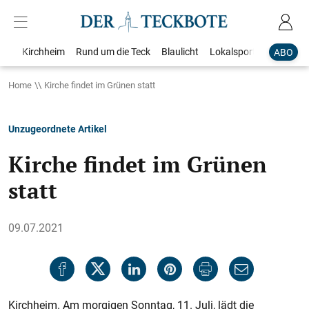
Kirchheim
Rund um die Teck
Blaulicht
Lokalsport
Bildergale
ABO
Home
Kirche findet im Grünen statt
Unzugeordnete Artikel
Kirche findet im Grünen
statt
09.07.2021
Kirchheim. Am morgigen Sonntag, 11. Juli, lädt die