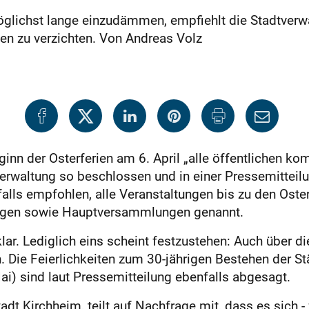
lichst lange einzudämmen, empfiehlt die Stadtverwal
ngen zu verzichten. Von Andreas Volz
inn der Osterferien am 6. April „alle öffentlichen k
erwaltung so beschlossen und in einer Pressemitteilun
hfalls empfohlen, alle Veranstaltungen bis zu den Oste
ungen sowie Hauptversammlungen genannt.
ar. Lediglich eins scheint festzustehen: Auch über die
n. Die Feierlichkeiten zum 30-jährigen Bestehen der S
i) sind laut Pressemitteilung ebenfalls abgesagt.
adt Kirchheim, teilt auf Nachfrage mit, dass es sich -