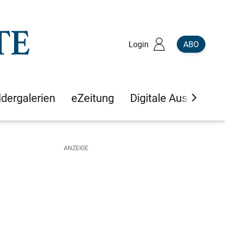
Login
ABO
ldergalerien
eZeitung
Digitale Ausgaben