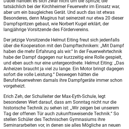
Dabei handelt es sich zwar nicht um die Spritze, die
tatsächlich bei der Kirchheimer Feuerwehr im Einsatz war,
aber um ein baugleiches Gerät. Und auch das ist etwas
Besonderes, denn Magirus hat seinerzeit nur etwa 20 dieser
Dampfspritzen gebaut, wie Norbert Kugel erklärt, der
langjährige Vorsitzende des Fördervereins.
Der jetzige Vorsitzende Helmut Eiting freut sich jedenfalls
über die Kooperation mit den Dampftechnikern: „Mit Dampf
haben die mehr Erfahrung als wir.“ In der Feuerwehrtechnik
habe der Dampf dagegen nur kurzzeitig eine Rolle gespielt,
und eben auch nur eine untergeordnete. Helmut Eiting: „Das
Anheizen braucht ja viel zu lange. Ein Motor bringt dagegen
sofort die volle Leistung.“ Deswegen hätten die
Berufsfeuerwehren damals ihre Dampfgeräte immer schon
vorgeheizt.
Erich Zeh, der Schulleiter der Max-Eyth-Schule, legt
besonderen Wert darauf, dass am Sonntag nicht nur die
historische Technik zu sehen ist: „Wir zeigen bei unserem
Tag der offenen Tür auch zukunftsweisende Technik.“ So
stellen Schüler des Technischen Gymnasiums ihre
Seminararbeiten vor, in denen sie alles Mögliche an neuen