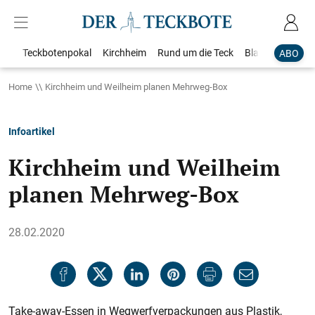
Teckbotenpokal
Kirchheim
Rund um die Teck
Blaulicht
Loka
ABO
Home
Kirchheim und Weilheim planen Mehrweg-Box
Infoartikel
Kirchheim und Weilheim
planen Mehrweg-Box
28.02.2020
Take-away-Essen in Wegwerfverpackungen aus Plastik,