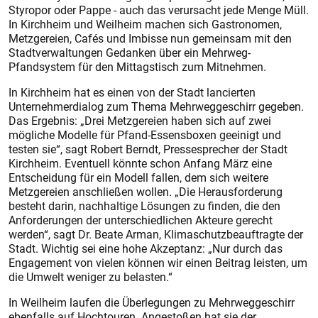
Styropor oder Pappe - auch das verursacht jede Menge Müll.
In Kirchheim und Weilheim machen sich Gastronomen,
Metzgereien, Cafés und Imbisse nun gemeinsam mit den
Stadtverwaltungen Gedanken über ein Mehrweg-
Pfandsystem für den Mittagstisch zum Mitnehmen.
In Kirchheim hat es einen von der Stadt lancierten
Unternehmerdialog zum Thema Mehrweggeschirr gegeben.
Das Ergebnis: „Drei Metzgereien haben sich auf zwei
mögliche Modelle für Pfand-Essensboxen geeinigt und
testen sie“, sagt Robert Berndt, Pressesprecher der Stadt
Kirchheim. Eventuell könnte schon Anfang März eine
Entscheidung für ein Modell fallen, dem sich weitere
Metzgereien anschließen wollen. „Die Herausforderung
besteht darin, nachhaltige Lösungen zu finden, die den
Anforderungen der unterschiedlichen Akteure gerecht
werden“, sagt Dr. Beate Arman, Klimaschutzbeauftragte der
Stadt. Wichtig sei eine hohe Akzeptanz: „Nur durch das
Engagement von vielen können wir einen Beitrag leisten, um
die Umwelt weniger zu belasten.“
In Weilheim laufen die Überlegungen zu Mehrweggeschirr
ebenfalls auf Hochtouren. Angestoßen hat sie der