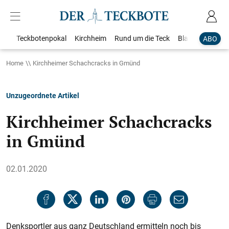
Teckbotenpokal
Kirchheim
Rund um die Teck
Blaulicht
Loka
ABO
Home
Kirchheimer Schachcracks in Gmünd
Unzugeordnete Artikel
Kirchheimer Schachcracks
in Gmünd
02.01.2020
Denksportler aus ganz Deutschland ermitteln noch bis