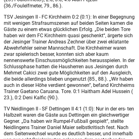
(36./Foulelfmeter, 79., 86.).
TSV Jesingen II - FC Kirchheim 0:2 (0:1): In einer Begegnung
mit wenigen Strafraumszenen auf beiden Seiten kamen die
Gäste zu einem etwas glücklichen Erfolg. „Die beiden Tore
haben wir dem FC Kirchheim quasi geschenkt“, ärgerte sich
der Jesinger Trainer Andreas Zechner über zwei eklatante
Abwehrfehler seiner Mannschaft. Die Kirchheimer waren
zwar spielerisch besser, konnten sich aber kaum
nennenswerte Einschussmöglichkeiten herausspielen. In der
Schlussphase hatten die Hausherren aus Jesingen durch
Mehmet Cakici zwei gute Möglichkeiten auf den Ausgleich,
die beide allerdings blieben ungenutzt (85., 88.). „Wir haben
auch in dieser Höhe verdient gewonnen“, befand Kirchheims
Trainer Gaetano Caruana. Tore. 0:1 Haitham Adel Hussein (
23.), 0:2 Deni Kalfic (90.).
TV Neidlingen II - SF Dettingen II 4:1 (1:0): Nur in der ers- ten
Halbzeit waren die Gäste aus Dettingen ein gleichwertiger
Gegner. „Da haben wir Rumpel-Fußball gespielt“, stellte
Neidlingens Trainer Daniel Maier selbstkritisch fest. Nach
dem Seitenwechsel wurde es deutlich besser, und innerhalb