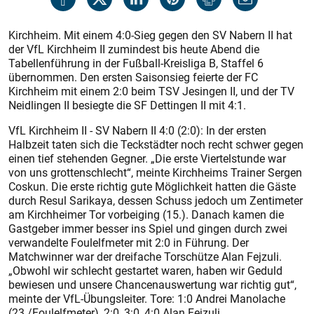
Kirchheim. Mit einem 4:0-Sieg gegen den SV Nabern II hat
der VfL Kirchheim II zumindest bis heute Abend die
Tabellenführung in der Fußball-Kreisliga B, Staffel 6
übernommen. Den ersten Saisonsieg feierte der FC
Kirchheim mit einem 2:0 beim TSV Jesingen II, und der TV
Neidlingen II besiegte die SF Dettingen II mit 4:1.
VfL Kirchheim II - SV Nabern II 4:0 (2:0): In der ersten
Halbzeit taten sich die Teckstädter noch recht schwer gegen
einen tief stehenden Gegner. „Die erste Viertelstunde war
von uns grottenschlecht“, meinte Kirchheims Trainer Sergen
Coskun. Die erste richtig gute Möglichkeit hatten die Gäste
durch Resul Sarikaya, dessen Schuss jedoch um Zentimeter
am Kirchheimer Tor vorbeiging (15.). Danach kamen die
Gastgeber immer besser ins Spiel und gingen durch zwei
verwandelte Foulelfmeter mit 2:0 in Führung. Der
Matchwinner war der dreifache Torschütze Alan Fejzuli.
„Obwohl wir schlecht gestartet waren, haben wir Geduld
bewiesen und unsere Chancenauswertung war richtig gut“,
meinte der VfL-Übungsleiter. Tore: 1:0 Andrei Manolache
(23./Foulelfmeter), 2:0, 3:0, 4:0 Alan Fejzuli