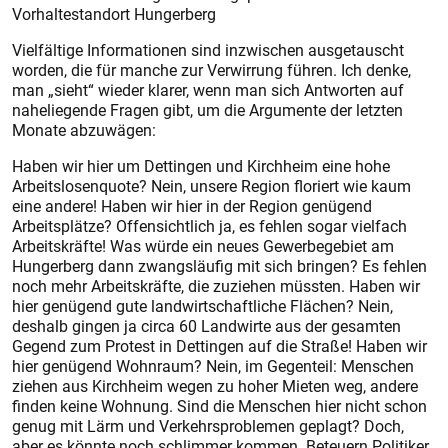
Vorhaltestandort Hungerberg
Vielfältige Informationen sind inzwischen ausgetauscht
worden, die für manche zur Verwirrung führen. Ich denke,
man „sieht“ wieder klarer, wenn man sich Antworten auf
naheliegende Fragen gibt, um die Argumente der letzten
Monate abzuwägen:
Haben wir hier um Dettingen und Kirchheim eine hohe
Arbeitslosenquote? Nein, unsere Region floriert wie kaum
eine andere! Haben wir hier in der Region genügend
Arbeitsplätze? Offensichtlich ja, es fehlen sogar vielfach
Arbeitskräfte! Was würde ein neues Gewerbegebiet am
Hungerberg dann zwangsläufig mit sich bringen? Es fehlen
noch mehr ­Arbeitskräfte, die zuziehen müssten. Haben wir
hier genügend gute landwirtschaftliche Flächen? Nein,
deshalb gingen ja circa 60 Landwirte aus der gesamten
Gegend zum Protest in Dettingen auf die Straße! Haben wir
hier genügend Wohnraum? Nein, im Gegenteil: Menschen
ziehen aus Kirchheim wegen zu hoher Mieten weg, andere
finden keine Wohnung. Sind die Menschen hier nicht schon
genug mit Lärm und Verkehrsproblemen geplagt? Doch,
aber es könnte noch schlimmer kommen. Beteuern Politiker