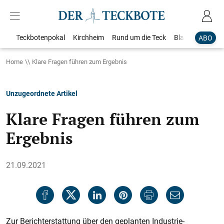
Teckbotenpokal
Kirchheim
Rund um die Teck
Blaulicht
Loka
ABO
Home
Klare Fragen führen zum Ergebnis
Unzugeordnete Artikel
Klare Fragen führen zum
Ergebnis
21.09.2021
Zur Berichterstattung über den geplanten Industrie-