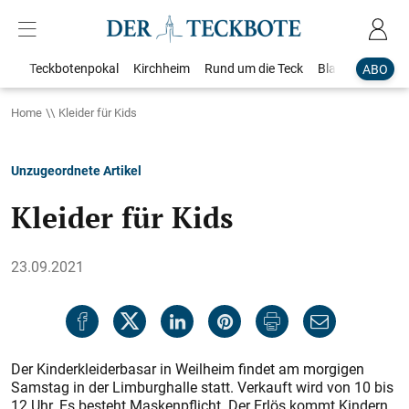
Teckbotenpokal
Kirchheim
Rund um die Teck
Blaulicht
Loka
ABO
Home
Kleider für Kids
Unzugeordnete Artikel
Kleider für Kids
23.09.2021
Der Kinderkleiderbasar in Weilheim findet am morgigen
Samstag in der Limburghalle statt. Verkauft wird von 10 bis
12 Uhr. Es besteht Maskenpflicht. Der Erlös kommt Kindern