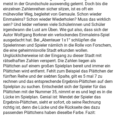
meist in der Grundschule auswendig gelernt. Doch bis die
einzelnen Zahlenreihen sicher sitzen, ist es oft ein
mühevoller Weg, begleitet von Gemaule. Schon wieder
Einmaleins? Schon wieder Wiederholen? Muss das wirklich
sein? Und leider verlieren viele Schülerinnen und Schüler
irgendwann die Lust am Üben. Wie gut also, dass sich der
Autor Wolfgang Borkner ein verlockendes Einmaleins-Spiel
ausgedacht hat. Bei „Abenteuer 1 x 1“ schlüpfen die
Spielerinnen und Spieler nämlich in die Rolle von Forschern,
die eine geheimnisvolle Stadt erkunden wollen.
Unglücklicherweise ist der Eingang zu dieser Stadt mit
rätselhaften Zahlen versperrt. Die Zahlen liegen als
Plättchen auf einem großen Spielplan bereit und immer ein
Plättchen wird entfernt. Fehlt zum Beispiel das Plättchen der
fünften Reihe und der siebten Spalte, gilt es 5 mal 7 zu
rechnen und das entsprechende Ergebnis-Plättchen auf dem
Spielplan zu suchen. Entscheidet sich der Spieler für das
Plättchen mit der Nummer 35, nimmt er es und legt es in die
Lücke im Spielplan. Genial ist: Wendet der Spieler das
Ergebnis-Plättchen, sieht er sofort, ob seine Rechnung
richtig ist, denn die Lücke und die Rückseite des dazu
passenden Plättchens haben dieselbe Farbe. Fazit: