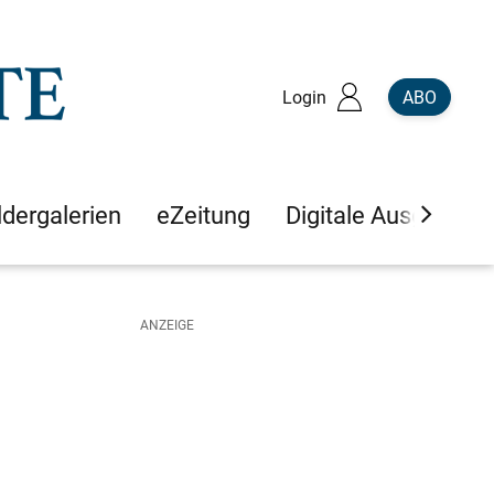
Login
ABO
ldergalerien
eZeitung
Digitale Ausgaben