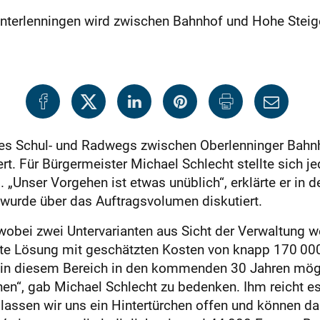
erlenningen wird zwischen Bahnhof und Hohe Steige in
 des Schul- und Radwegs zwischen Oberlenninger Bahn
ert. Für Bürgermeister Michael Schlecht stellte sich j
„Unser Vorgehen ist etwas unüblich“, erklärte er in d
urde über das Auftragsvolumen diskutiert.
wobei zwei Untervarianten aus Sicht der Verwaltung w
ste Lösung mit geschätzten Kosten von knapp 170 000
h in diesem Bereich in den kommenden 30 Jahren mögli
chen“, gab Michael Schlecht zu bedenken. Ihm reicht 
 lassen wir uns ein Hintertürchen offen und können d