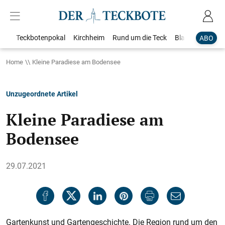
Teckbotenpokal
Kirchheim
Rund um die Teck
Blaulicht
Loka
ABO
Home
Kleine Paradiese am Bodensee
Unzugeordnete Artikel
Kleine Paradiese am
Bodensee
29.07.2021
Gartenkunst und Gartengeschichte. Die Region rund um den