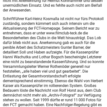
nicht mit Anerkennung für Helmut Kohlhammer und dessen
unermüdlichen Einsatz. Und es fehlte auch nicht am Beifall
der Anwesenden.
Schriftführer Karl-Heinz Kosmalla ist nicht nur fürs Protokoll
zuständig, sondern kümmert sich auch intensiv um die
Aktualisierung der FCT-­Homepage. Seinem Bericht war zu
entnehmen, dass er unter www.filmclub-teck.de die
Besonderheiten des Clubs in die Welt hinausträgt. Das Lob
dafür blieb nicht aus. Anerkennung gab es auch für die
penible Arbeit des Schatzmeisters Gunter Barner, der
detailliert Soll und Haben aufzeigte. Für die Kassenprüfer
Hanni Wachutka und Lothar Bogsch bescheinigte Letzterer
eine nicht zu beanstandende Kassenführung. Und so konnte
Versammlungsleiter Werner Rothenöder generell nur
feststellen, „alle haben viel und gut gearbeitet“. Die
Entlastung der Gesamtvorstandschaft erfolgte
dementsprechend einstimmig. Ebenso die Wahl von Herbert
Kaiser als Kassenprüfer im rollierenden System. Großes
Bedauern löste die Nachricht von Rolf Horst aus, dem Club
demnächst nicht mehr als „Archiv-Fotograf“ zur Verfügung
stehen zu wollen. Seit 1999 dürfte er rund 11 000 Fotos für
den FCT gemacht haben. Eine Nachfolger-Regelung gibt es