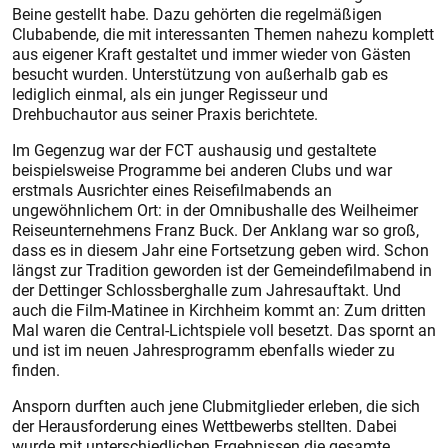
Beine gestellt habe. Dazu gehörten die regelmäßigen
Clubabende, die mit inte­ressanten Themen nahezu komplett
aus eigener Kraft gestaltet und immer wieder von Gästen
besucht wurden. Unterstützung von außerhalb gab es
lediglich einmal, als ein junger Regisseur und
Drehbuchautor aus seiner Praxis berichtete.
Im Gegenzug war der FCT aushausig und gestaltete
beispielsweise Programme bei anderen Clubs und war
erstmals Ausrichter eines Reisefilmabends an
ungewöhnlichem Ort: in der Omnibushalle des Weilheimer
Reiseunternehmens Franz Buck. Der Anklang war so groß,
dass es in diesem Jahr eine Fortsetzung geben wird. Schon
längst zur Tradition geworden ist der Gemeindefilmabend in
der Dettinger Schlossberghalle zum Jahresauftakt. Und
auch die Film-Matinee in Kirchheim kommt an: Zum dritten
Mal waren die Cent­ral-Lichtspiele voll besetzt. Das spornt an
und ist im neuen Jahresprogramm ebenfalls wieder zu
finden.
Ansporn durften auch jene Clubmitglieder erleben, die sich
der He­rausforderung eines Wettbewerbs stellten. Dabei
wurde mit unterschiedlichen Ergebnissen die gesamte