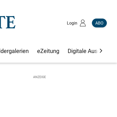
Login
ABO
ldergalerien
eZeitung
Digitale Ausgaben