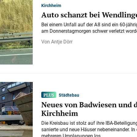
Kirchheim
Auto schanzt bei Wendlinge
Bei einem Unfall auf der A 8 sind ein 60-jähr
am Donnerstagmorgen schwer verletzt word
Antje Dörr
Städtebau
Neues von Badwiesen und d
Kirchheim
Die Kreisbau ist stolz auf ihre IBA-Beteilig
sanierte und neue Häuser nebeneinander. In 
mehreren Umplanungen los.