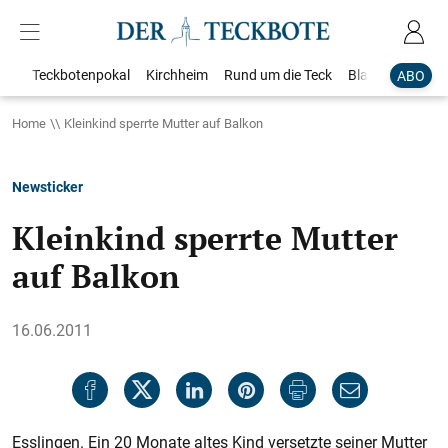
Teckbotenpokal
Kirchheim
Rund um die Teck
Blaulicht
Loka
ABO
Home
Kleinkind sperrte Mutter auf Balkon
Newsticker
Kleinkind sperrte Mutter
auf Balkon
16.06.2011
Esslingen. Ein 20 Monate altes Kind versetzte seiner Mutter