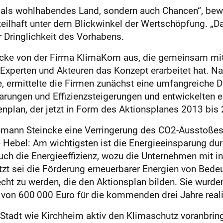
n als wohlhabendes Land, sondern auch Chancen“, bew
teilhaft unter dem Blickwinkel der Wertschöpfung. „
r Dringlichkeit des Vorhabens.
eincke von der Firma KlimaKom aus, die gemeinsam mi
 Experten und Akteuren das Konzept erarbeitet hat. 
, ermittelte die Firmen zunächst eine umfangreiche
parungen und Effizienzsteigerungen und entwickelten e
nplan, der jetzt in Form des Aktionsplanes 2013 bis 
hmann Steincke eine Verringerung des CO2-Ausstoßes u
te Hebel: Am wichtigsten ist die Energieeinsparung 
ch die Energieeffizienz, wozu die Unternehmen mit i
tzt sei die Förderung erneuerbarer Energien von Bede
t zu werden, die den Aktionsplan bilden. Sie wurden 
von 600 000 Euro für die kommenden drei Jahre reali
 Stadt wie Kirchheim aktiv den Klimaschutz voranbrin