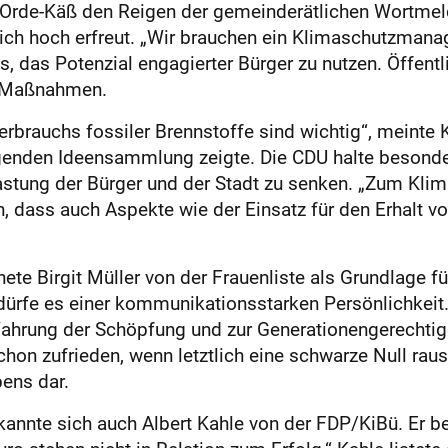
 Orde-Käß den Reigen der gemeinderätlichen Wortmeld
 sich hoch erfreut. „Wir brauchen ein Klimaschutzman
 es, das Potenzial engagierter Bürger zu nutzen. Öffent
e Maßnahmen.
brauchs fossiler Brennstoffe sind wichtig“, meinte K
iegenden Ideensammlung zeigte. Die CDU halte besond
elastung der Bürger und der Stadt zu senken. „Zum Kli
, dass auch Aspekte wie der Einsatz für den Erhalt vo
te Birgit Müller von der Frauenliste als Grundlage f
dürfe es einer kommunikationsstarken Persönlichkeit
ahrung der Schöpfung und zur Generationengerechtigk
chon zufrieden, wenn letztlich eine schwarze Null 
bens dar.
nnte sich auch Albert Kahle von der FDP/KiBü. Er bew