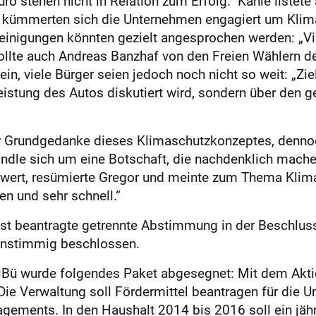
ro stehen nicht in Relation zum Erfolg.“ Kahle listete
 kümmerten sich die Unternehmen engagiert um Klimas
inigungen könnten gezielt angesprochen werden: „Vie
llte auch Andreas Banzhaf von den Freien Wählern den
ein, viele Bürger seien jedoch noch nicht so weit: „Zi
istung des Autos diskutiert wird, sondern über den g
der Grundgedanke dieses Klimaschutzkonzeptes, dennoch
dle sich um eine Botschaft, die nachdenklich machen
eld wert, resümierte Gregor und meinte zum Thema K
en und sehr schnell.“
st beantragte getrennte Abstimmung in der Beschlu
instimmig beschlossen.
iBü wurde folgendes Paket abgesegnet: Mit dem Akt
ie Verwaltung soll Fördermittel beantragen für die
ements. In den Haushalt 2014 bis 2016 soll ein jähr