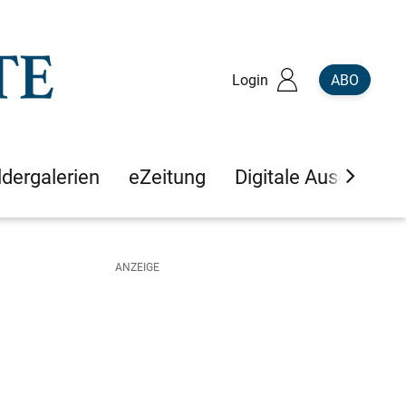
Login
ABO
ldergalerien
eZeitung
Digitale Ausgaben