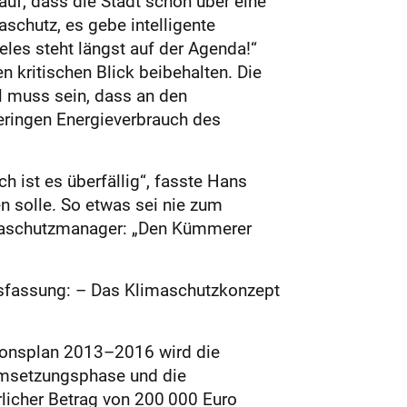
 auf, dass die Stadt schon über eine
chutz, es gebe intelligente
les steht längst auf der Agenda!“
 kritischen Blick beibehalten. Die
el muss sein, dass an den
eringen Energieverbrauch des
 ist es überfällig“, fasste Hans
 solle. So etwas sei nie zum
limaschutzmanager: „Den Kümmerer
ssfassung: – Das Klimaschutzkonzept
ionsplan 2013–2016 wird die
 Umsetzungsphase und die
licher Betrag von 200 000 Euro