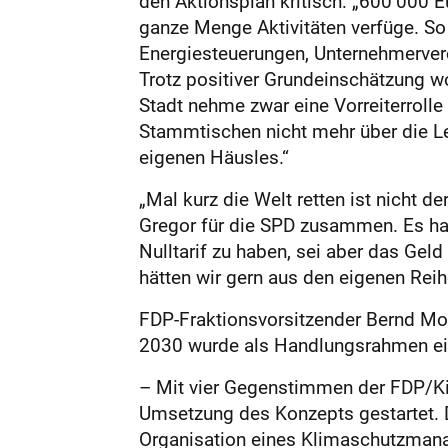
den Aktionsplan kritisch: „600 000 Eu
ganze Menge Aktivitäten verfüge. So
Energiesteuerungen, Unternehmervere
Trotz positiver Grundeinschätzung wo
Stadt nehme zwar eine Vorreiterrolle 
Stammtischen nicht mehr über die Le
eigenen Häusles.“
„Mal kurz die Welt retten ist nicht 
Gregor für die SPD zusammen. Es han
Nulltarif zu haben, sei aber das G
hätten wir gern aus den eigenen Reih
FDP-Fraktionsvorsitzender Bernd Mo
2030 wurde als Handlungsrahmen e
– Mit vier Gegenstimmen der FDP/K
Umsetzung des Konzepts gestartet. D
Organisation eines Klimaschutzmanag