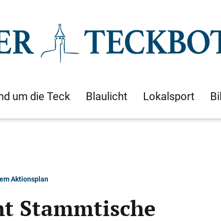
nd um die Teck
Blaulicht
Lokalsport
Bi
hem Aktionsplan
ht Stammtische