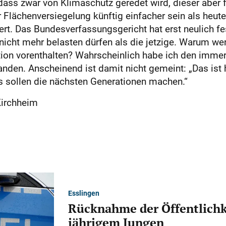
ass zwar von Klimaschutz geredet wird, dieser aber f
r Flächenversiegelung künftig einfacher sein als heute
rt. Das Bundesverfassungsgericht hat erst neulich 
nicht mehr belasten dürfen als die jetzige. Warum we
tion vorenthalten? Wahrscheinlich habe ich den imme
nden. Anscheinend ist damit nicht gemeint: „Das ist h
s sollen die nächsten Generationen machen.“
 Kirchheim
Esslingen
Rücknahme der Öffentlichk
jährigem Jungen