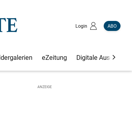
Login
ABO
ldergalerien
eZeitung
Digitale Ausgaben