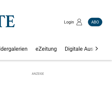
Login
ABO
ldergalerien
eZeitung
Digitale Ausgaben