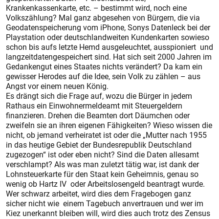
Krankenkassenkarte, etc. – bestimmt wird, noch eine
Volkszählung? Mal ganz abgesehen von Bürgern, die via
Geodatenspeicherung vom iPhone, Sonys Datenleck bei der
Playstation oder deutschlandweiten Kundenkarten sowieso
schon bis aufs letzte Hemd ausgeleuchtet, ausspioniert und
langzeitdatengespeichert sind. Hat sich seit 2000 Jahren im
Gedankengut eines Staates nichts verändert? Da kam ein
gewisser Herodes auf die Idee, sein Volk zu zählen – aus
Angst vor einem neuen König.
Es drängt sich die Frage auf, wozu die Bürger in jedem
Rathaus ein Einwohnermeldeamt mit Steuergeldern
finanzieren. Drehen die Beamten dort Däumchen oder
zweifeln sie an ihren eigenen Fähigkeiten? Wieso wissen die
nicht, ob jemand verheiratet ist oder die „Mutter nach 1955
in das heutige Gebiet der Bundesrepublik Deutschland
zugezogen“ ist oder eben nicht? Sind die Daten allesamt
verschlampt? Als was man zuletzt tätig war, ist dank der
Lohnsteuerkarte für den Staat kein Geheimnis, genau so
wenig ob Hartz IV oder Arbeitslosengeld beantragt wurde.
Wer schwarz arbeitet, wird dies dem Fragebogen ganz
sicher nicht wie einem Tagebuch anvertrauen und wer im
Kiez unerkannt bleiben will, wird ­dies auch trotz des Zensus