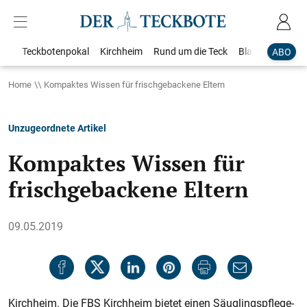
Teckbotenpokal
Kirchheim
Rund um die Teck
Blaulicht
Loka
ABO
Home
Kompaktes Wissen für frischgebackene Eltern
Unzugeordnete Artikel
Kompaktes Wissen für
frischgebackene Eltern
09.05.2019
Kirchheim. Die FBS Kirchheim bietet einen Säuglingspflege-