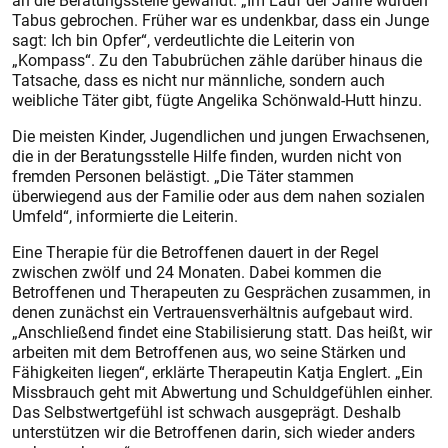
an die Beratungsstelle gewandt. „Im Lauf der Jahre wurden
Tabus gebrochen. Früher war es undenkbar, dass ein Junge
sagt: Ich bin Opfer“, verdeutlichte die Leiterin von
„Kompass“. Zu den Tabubrüchen zähle darüber hinaus die
Tatsache, dass es nicht nur männliche, sondern auch
weibliche Täter gibt, fügte Angelika Schönwald-Hutt hinzu.
Die meisten Kinder, Jugendlichen und jungen Erwachsenen,
die in der Beratungsstelle Hilfe finden, wurden nicht von
fremden Personen belästigt. „Die Täter stammen
überwiegend aus der Familie oder aus dem nahen sozialen
Umfeld“, informierte die Leiterin.
Eine Therapie für die Betroffenen dauert in der Regel
zwischen zwölf und 24 Monaten. Dabei kommen die
Betroffenen und Therapeuten zu Gesprächen zusammen, in
denen zunächst ein Vertrauensverhältnis aufgebaut wird.
„Anschließend findet eine Stabilisierung statt. Das heißt, wir
arbeiten mit dem Betroffenen aus, wo seine Stärken und
Fähigkeiten liegen“, erklärte Therapeutin Katja Englert. „Ein
Missbrauch geht mit Abwertung und Schuldgefühlen einher.
Das Selbstwertgefühl ist schwach ausgeprägt. Deshalb
unterstützen wir die Betroffenen darin, sich wieder anders