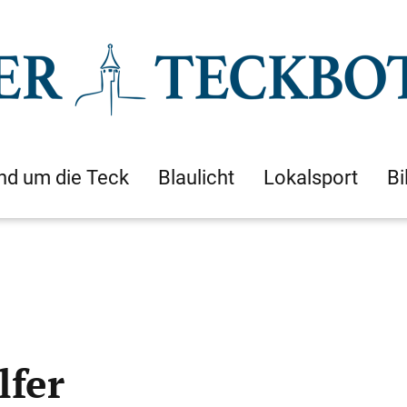
nd um die Teck
Blaulicht
Lokalsport
Bi
lfer