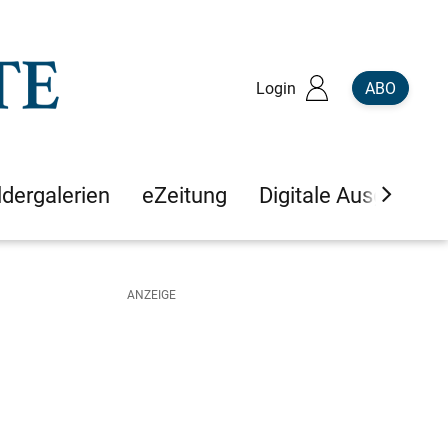
Login
ABO
ldergalerien
eZeitung
Digitale Ausgaben