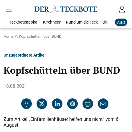
Teckbotenpokal
Kirchheim
Rund um die Teck
Blaulicht
Loka
ABO
Home
Kopfschütteln über BUND
Unzugeordnete Artikel
Kopfschütteln über BUND
18.08.2021
Zum Artikel „Einfamilienhäuser helfen uns nicht“ vom 6.
August