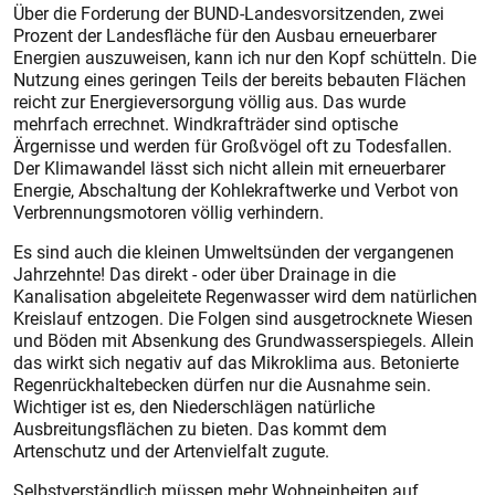
Über die Forderung der BUND-Landesvorsitzenden, zwei
Prozent der Landesfläche für den Ausbau erneuerbarer
Energien auszuweisen, kann ich nur den Kopf schütteln. Die
Nutzung eines geringen Teils der bereits bebauten Flächen
reicht zur Energieversorgung völlig aus. Das wurde
mehrfach errechnet. Windkrafträder sind optische
Ärgernisse und werden für Großvögel oft zu Todesfallen.
Der Klimawandel lässt sich nicht allein mit erneuerbarer
Energie, Abschaltung der Kohlekraftwerke und Verbot von
Verbrennungsmotoren völlig verhindern.
Es sind auch die kleinen Umweltsünden der vergangenen
Jahrzehnte! Das direkt - oder über Drainage in die
Kanalisation abgeleitete Regenwasser wird dem natürlichen
Kreislauf entzogen. Die Folgen sind ausgetrocknete Wiesen
und Böden mit Absenkung des Grundwasserspiegels. Allein
das wirkt sich negativ auf das Mikroklima aus. Betonierte
Regenrückhaltebecken dürfen nur die Ausnahme sein.
Wichtiger ist es, den Niederschlägen natürliche
Ausbreitungsflächen zu bieten. Das kommt dem
Artenschutz und der Artenvielfalt zugute.
Selbstverständlich müssen mehr Wohneinheiten auf