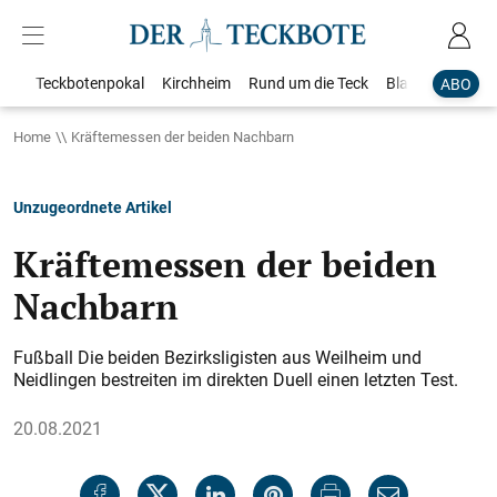
Teckbotenpokal
Kirchheim
Rund um die Teck
Blaulicht
Loka
ABO
Home
Kräftemessen der beiden Nachbarn
Unzugeordnete Artikel
Kräftemessen der beiden
Nachbarn
Fußball Die beiden Bezirksligisten aus Weilheim und
Neidlingen bestreiten im direkten Duell einen letzten Test.
20.08.2021