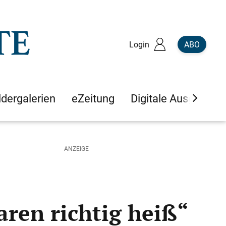
Login
ABO
ldergalerien
eZeitung
Digitale Ausgaben
ren richtig heiß“