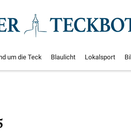
nd um die Teck
Blaulicht
Lokalsport
Bi
5