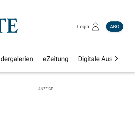
Login
ABO
ldergalerien
eZeitung
Digitale Ausgaben