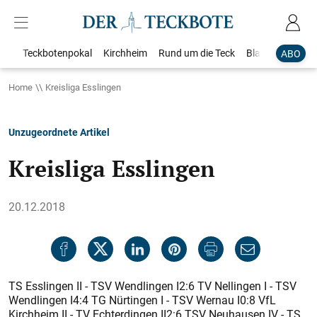
Teckbotenpokal
Kirchheim
Rund um die Teck
Blaulicht
Loka
ABO
Home
Kreisliga Esslingen
Unzugeordnete Artikel
Kreisliga Esslingen
20.12.2018
TS Esslingen II - TSV Wendlingen I2:6 TV Nellingen I - TSV
Wendlingen I4:4 TG Nürtingen I - TSV Wernau I0:8 VfL
Kirchheim II - TV Echterdingen II2:6 TSV Neuhausen IV - TS