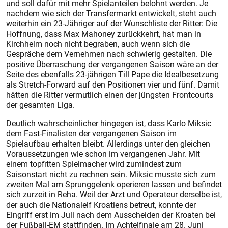
und soll dafür mit mehr Spielanteilen belohnt werden. Je
nachdem wie sich der Transfermarkt entwickelt, steht auch
weiterhin ein 23-Jähriger auf der Wunschliste der Ritter: Die
Hoffnung, dass Max Mahoney zurückkehrt, hat man in
Kirchheim noch nicht begraben, auch wenn sich die
Gespräche dem Vernehmen nach schwierig gestalten. Die
positive Überraschung der vergangenen Saison wäre an der
Seite des ebenfalls 23-jährigen Till Pape die Idealbesetzung
als Stretch-Forward auf den Positionen vier und fünf. Damit
hätten die Ritter vermutlich einen der jüngsten Frontcourts
der gesamten Liga.
Deutlich wahrscheinlicher hingegen ist, dass Karlo Miksic
dem Fast-Finalisten der vergangenen Saison im
Spielaufbau erhalten bleibt. Allerdings unter den gleichen
Voraussetzungen wie schon im vergangenen Jahr. Mit
einem topfitten Spielmacher wird zumindest zum
Saisonstart nicht zu rechnen sein. Miksic musste sich zum
zweiten Mal am Sprunggelenk operieren lassen und befindet
sich zurzeit in Reha. Weil der Arzt und Operateur derselbe ist,
der auch die Nationalelf Kroatiens betreut, konnte der
Eingriff erst im Juli nach dem Ausscheiden der Kroaten bei
der Fußball-EM stattfinden. Im Achtelfinale am 28. Juni