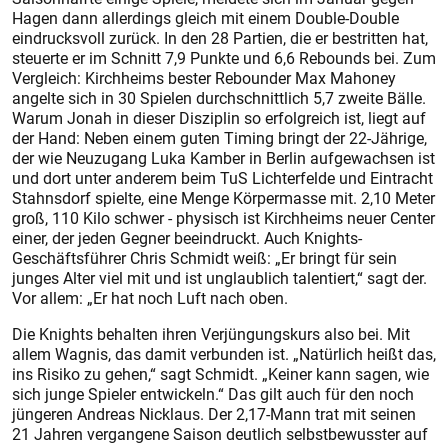
Hagen dann allerdings gleich mit einem Double-Double
eindrucksvoll zurück. In den 28 Partien, die er bestritten hat,
steuerte er im Schnitt 7,9 Punkte und 6,6 Rebounds bei. Zum
Vergleich: Kirchheims bester Rebounder Max Mahoney
angelte sich in 30 Spielen durchschnittlich 5,7 zweite Bälle.
Warum Jonah in dieser Disziplin so erfolgreich ist, liegt auf
der Hand: Neben einem guten Timing bringt der 22-Jährige,
der wie Neuzugang Luka Kamber in Berlin aufgewachsen ist
und dort unter anderem beim TuS Lichterfelde und Eintracht
Stahnsdorf spielte, eine Menge Körpermasse mit. 2,10 Meter
groß, 110 Kilo schwer - physisch ist Kirchheims neuer Center
einer, der jeden Gegner beeindruckt. Auch Knights-
Geschäftsführer Chris Schmidt weiß: „Er bringt für sein
junges Alter viel mit und ist unglaublich talentiert,“ sagt der.
Vor allem: „Er hat noch Luft nach oben.
Die Knights behalten ihren Verjüngungskurs also bei. Mit
allem Wagnis, das damit verbunden ist. „Natürlich heißt das,
ins Risiko zu gehen,“ sagt Schmidt. „Keiner kann sagen, wie
sich junge Spieler entwickeln.“ Das gilt auch für den noch
jüngeren Andreas Nicklaus. Der 2,17-Mann trat mit seinen
21 Jahren vergangene Saison deutlich selbstbewusster auf