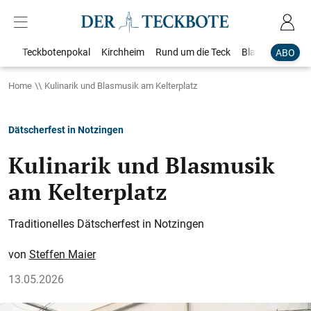
Teckbotenpokal
Kirchheim
Rund um die Teck
Blaulicht
Loka
ABO
Home
Kulinarik und Blasmusik am Kelterplatz
Dätscherfest in Notzingen
Kulinarik und Blasmusik
am Kelterplatz
Traditionelles Dätscherfest in Notzingen
Steffen Maier
13.05.2026