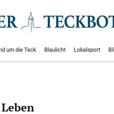
nd um die Teck
Blaulicht
Lokalsport
Bi
k Leben