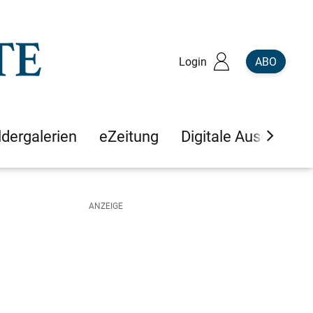
Login
ABO
ldergalerien
eZeitung
Digitale Ausgaben