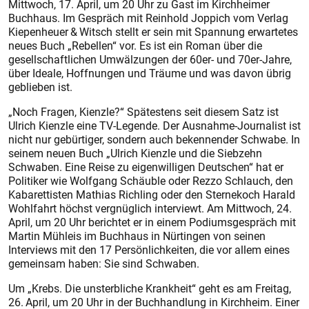
Mittwoch, 17. April, um 20 Uhr zu Gast im Kirchheimer
Buchhaus. Im Gespräch mit Reinhold Joppich vom Verlag
Kiepenheuer & Witsch stellt er sein mit Spannung erwartetes
neues Buch „Rebellen“ vor. Es ist ein Roman über die
gesellschaftlichen Umwälzungen der 60er- und 70er-Jahre,
über Ideale, Hoffnungen und Träume und was davon übrig
geblieben ist.
„Noch Fragen, Kienzle?“ Spätestens seit diesem Satz ist
Ulrich Kienzle eine TV-Legende. Der Ausnahme-Journalist ist
nicht nur gebürtiger, sondern auch bekennender Schwabe. In
seinem neuen Buch „Ulrich Kienzle und die Siebzehn
Schwaben. Eine Reise zu eigenwilligen Deutschen“ hat er
Politiker wie Wolfgang Schäuble oder Rezzo Schlauch, den
Kabarettisten Mathias Richling oder den Sternekoch Harald
Wohlfahrt höchst vergnüglich interviewt. Am Mittwoch, 24.
April, um 20 Uhr berichtet er in einem Podiumsgespräch mit
Martin Mühleis im Buchhaus in Nürtingen von seinen
Interviews mit den 17 Persönlichkeiten, die vor allem eines
gemeinsam haben: Sie sind Schwaben.
Um „Krebs. Die unsterbliche Krankheit“ geht es am Freitag,
26. April, um 20 Uhr in der Buchhandlung in Kirchheim. Einer