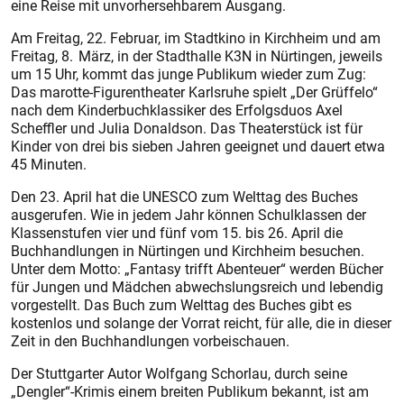
eine Reise mit unvorhersehbarem Ausgang.
Am Freitag, 22. Februar, im Stadtkino in Kirchheim und am
Freitag, 8. März, in der Stadthalle K3N in Nürtingen, jeweils
um 15 Uhr, kommt das junge Publikum wieder zum Zug:
Das marotte-Figurentheater Karlsruhe spielt „Der Grüffelo“
nach dem Kinderbuchklassiker des Erfolgsduos Axel
Scheffler und Julia Donaldson. Das Theaterstück ist für
Kinder von drei bis sieben Jahren geeignet und dauert etwa
45 Minuten.
Den 23. April hat die UNESCO zum Welttag des Buches
ausgerufen. Wie in jedem Jahr können Schulklassen der
Klassenstufen vier und fünf vom 15. bis 26. April die
Buchhandlungen in Nürtingen und Kirchheim besuchen.
Unter dem Motto: „Fantasy trifft Abenteuer“ werden Bücher
für Jungen und Mädchen abwechslungsreich und lebendig
vorgestellt. Das Buch zum Welttag des Buches gibt es
kostenlos und solange der Vorrat reicht, für alle, die in dieser
Zeit in den Buchhandlungen vorbeischauen.
Der Stuttgarter Autor Wolfgang Schorlau, durch seine
„Dengler“-Krimis einem breiten Publikum bekannt, ist am