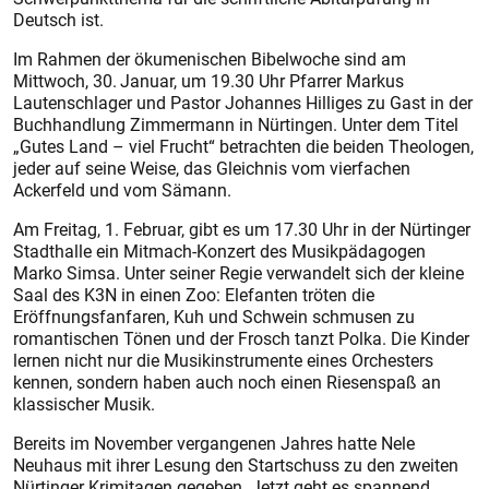
Deutsch ist.
Im Rahmen der ökumenischen Bibelwoche sind am
Mittwoch, 30. Januar, um 19.30 Uhr Pfarrer Markus
Lautenschlager und Pastor Johannes Hilliges zu Gast in der
Buchhandlung Zimmermann in Nürtingen. Unter dem Titel
„Gutes Land – viel Frucht“ betrachten die beiden Theologen,
jeder auf seine Weise, das Gleichnis vom vierfachen
Ackerfeld und vom Sämann.
Am Freitag, 1. Februar, gibt es um 17.30 Uhr in der Nürtinger
Stadthalle ein Mitmach-Konzert des Musikpäda­gogen
Marko Simsa. Unter seiner Regie verwandelt sich der kleine
Saal des K3N in einen Zoo: Elefanten tröten die
Eröffnungsfanfaren, Kuh und Schwein schmusen zu
romantischen Tönen und der Frosch tanzt Polka. Die Kinder
lernen nicht nur die Musikinstrumente eines Orchesters
kennen, sondern haben auch noch einen Riesenspaß an
klassischer Musik.
Bereits im November vergangenen Jahres hatte Nele
Neuhaus mit ihrer Lesung den Startschuss zu den zweiten
Nürtinger Krimitagen gegeben. Jetzt geht es spannend