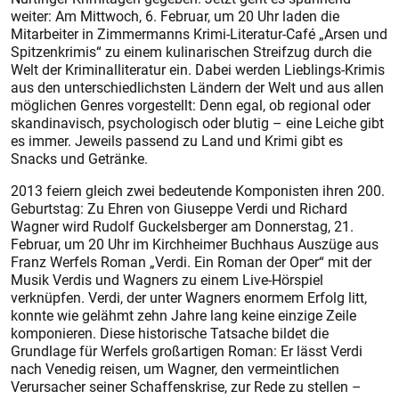
weiter: Am Mittwoch, 6. Februar, um 20 Uhr laden die
Mitarbeiter in Zimmermanns Krimi-Literatur-Café „Arsen und
Spitzenkrimis“ zu einem kulinarischen Streifzug durch die
Welt der Kriminalliteratur ein. Dabei werden Lieblings-Krimis
aus den unterschiedlichsten Ländern der Welt und aus allen
möglichen Genres vorgestellt: Denn egal, ob regional oder
skandinavisch, psychologisch oder blutig – eine Leiche gibt
es immer. Jeweils passend zu Land und Krimi gibt es
Snacks und Getränke.
2013 feiern gleich zwei bedeutende Komponisten ihren 200.
Geburtstag: Zu Ehren von Giuseppe Verdi und Richard
Wagner wird Rudolf Guckelsberger am Donnerstag, 21.
Februar, um 20 Uhr im Kirchheimer Buchhaus Auszüge aus
Franz Werfels Roman „Verdi. Ein Roman der Oper“ mit der
Musik Verdis und Wagners zu einem Live-Hörspiel
verknüpfen. Verdi, der unter Wagners enormem Erfolg litt,
konnte wie gelähmt zehn Jahre lang keine einzige Zeile
komponieren. Diese historische Tatsache bildet die
Grundlage für Werfels großartigen Roman: Er lässt Verdi
nach Venedig reisen, um Wagner, den vermeintlichen
Verursacher seiner Schaffenskrise, zur Rede zu stellen –