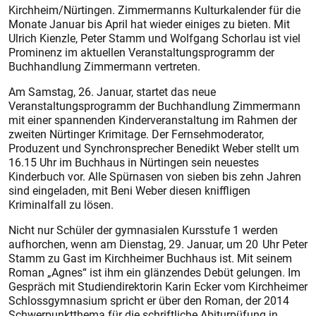
Kirchheim/Nürtingen. Zimmermanns Kulturkalender für die
Monate Januar bis April hat wieder einiges zu bieten. Mit
Ulrich Kienzle, Peter Stamm und Wolfgang Schorlau ist viel
Prominenz im aktuellen Veranstaltungsprogramm der
Buchhandlung Zimmermann vertreten.
Am Samstag, 26. Januar, startet das neue
Veranstaltungsprogramm der Buchhandlung Zimmermann
mit einer spannenden Kinderveranstaltung im Rahmen der
zweiten Nürtinger Krimitage. Der Fernsehmoderator,
Produzent und Synchronsprecher Benedikt Weber stellt um
16.15 Uhr im Buchhaus in Nürtingen sein neuestes
Kinderbuch vor. Alle Spürnasen von sieben bis zehn Jahren
sind eingeladen, mit Beni Weber diesen kniffligen
Kriminalfall zu lösen.
Nicht nur Schüler der gymnasialen Kursstufe 1 werden
aufhorchen, wenn am Dienstag, 29. Januar, um 20 Uhr Peter
Stamm zu Gast im Kirchheimer Buchhaus ist. Mit seinem
Roman „Agnes“ ist ihm ein glänzendes Debüt gelungen. Im
Gespräch mit Studiendirektorin Karin Ecker vom Kirchheimer
Schlossgymnasium spricht er über den Roman, der 2014
Schwerpunktthema für die schriftliche Abiturpüfung in