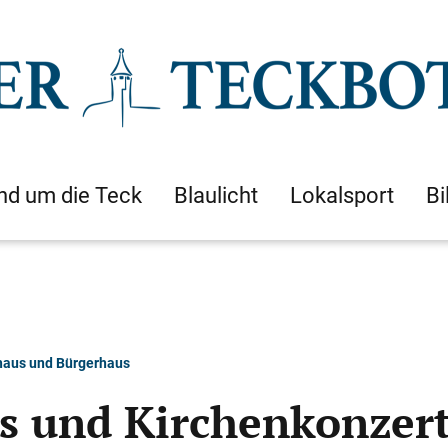
nd um die Teck
Blaulicht
Lokalsport
Bi
haus und Bürgerhaus
es und Kirchenkonzer