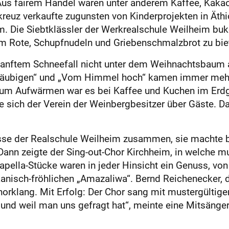
Aus fairem Handel waren unter anderem Kaffee, Kaka
euz verkaufte zugunsten von Kinderprojekten in Äthi
. Die Siebtklässler der Werkrealschule Weilheim buk
em Rote, Schupfnudeln und Griebenschmalzbrot zu bie
 sanftem Schneefall nicht unter dem Weihnachtsbaum 
r Gläubigen“ und „Vom Himmel hoch“ kamen immer meh
t zum Aufwärmen war es bei Kaffee und Kuchen im Er
e sich der Verein der Weinbergbesitzer über Gäste. D
lasse der Realschule Weilheim zusammen, sie machte b
 Dann zeigte der Sing-out-Chor Kirchheim, in welche 
pella-Stücke waren in jeder Hinsicht ein Genuss, von 
ikanisch-fröhlichen „Amazaliwa“. Bernd Reichenecker,
horklang. Mit Erfolg: Der Chor sang mit mustergültiger
d weil man uns gefragt hat“, meinte eine Mitsängerin