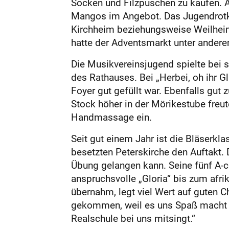
Socken und Filzpuschen zu kaufen. 
Mangos im Angebot. Das Jugendrotkr
Kirchheim beziehungsweise Weilheim
hatte der Adventsmarkt unter ander
Die Musikvereinsjugend spielte bei
des Rathauses. Bei „Herbei, oh ih
Foyer gut gefüllt war. Ebenfalls gu
Stock höher in der Mörikestube freut
Handmassage ein.
Seit gut einem Jahr ist die Bläserk
besetzten Peterskirche den Auftakt.
Übung gelangen kann. Seine fünf A-ca
anspruchsvolle „Gloria“ bis zum afr
übernahm, legt viel Wert auf guten C
gekommen, weil es uns Spaß macht un
Realschule bei uns mitsingt.“