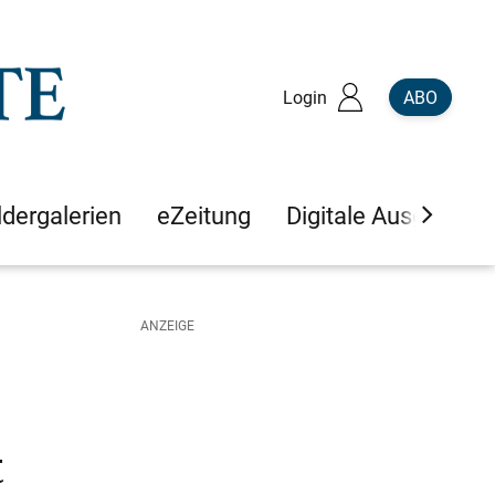
Login
ABO
ldergalerien
eZeitung
Digitale Ausgaben
t