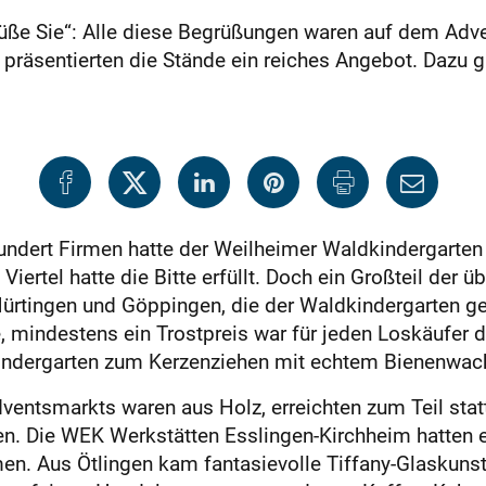
grüße Sie“: Alle diese Begrüßungen waren auf dem Adv
ns präsentierten die Stände ein reiches Angebot. Dazu 
undert Firmen hatte der Weilheimer Waldkindergarte
iertel hatte die Bitte erfüllt. Doch ein Großteil der
Nürtingen und Göppingen, die der Waldkindergarten ge
 mindestens ein Trostpreis war für jeden Loskäufer 
kindergarten zum Kerzenziehen mit echtem Bienenwach
entsmarkts waren aus Holz, erreichten zum Teil sta
n. Die WEK Werkstätten Esslingen-Kirchheim hatten e
n. Aus Ötlingen kam fantasievolle Tiffany-Glaskuns