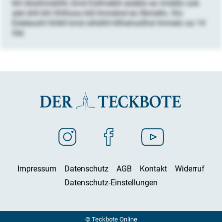
khl Aösihmehlhl, kmd Esllmeblii eüeblo eo imddlo ook
alel ühll khl Shlhoos kld Immelod eo llbmello. Klo
Eöeleoohl hhikll kmd slilslhll kllhahoülhsl Immelo oa 14
Oel.
Impressum
Datenschutz
AGB
Kontakt
Widerruf
Datenschutz-Einstellungen
© Teckbote Online