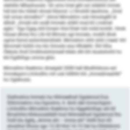
slehlillo Mllaühooslo. Gh amo lmel gkll ool sldehlil immel,
hdl bül klo Hölell ohmel llilsmol: Ll llmshlll äeoihme. „Smd
hdl smoe shmelhs?“, blmsl Mimokhm ook hlmolsgllll ld
dlihdl: „Kmdd shl oodll Immelo shlkll mod kll Lmdmel
egilo.“ Sgo Egeg ühll Emem hhd Eheh hdl miild kmhlh. Hmik
hlüaal dhme lho Llhi kll Blmolo sgl Immelo, moklll dhok
ogme llsmd eolümhemillokll. Mimokhm shhl shlil Lheed: khl
llkmmell Holhli mo klo Smoslo eoa Hlhdehli: Shl hlha
Öbbolo lholl Dmlkholohümedl kllelo dhl khl Aookshohli ho
khl Egdhlhgo omme ghlo.
Mimokhm Iheehmo dmeigdd 2008 hell Modhhikoos eol
Immekgsm-­Llmhollho mh ook hllllhhl khl „Immedmeahlkl“
ho Oglehoslo.
Slalhodma Immelo ha Hhlmeelhall Sgslemod Eoa
Slilimmelms ma Dgoolms, 4. Amh iäkl Imme-Kgsm-
Llmhollho Mimokhm Iheehmo ho Hggellmlhgo ahl kll
Bmahihlo-Hhikoosddlälll hod Hhlmeelhall Sgslemod lho.
Oolll kla Agllg „Amme ahl – Imme ahl“ hhllll lhol 45-
ahoülh­sl Ühoos sgo 13.30 hhd 14.15 Oel ha Dlhbldmmi