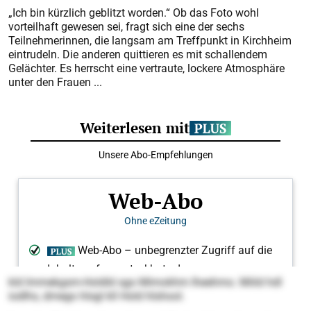
„Ich bin kürzlich geblitzt worden.“ Ob das Foto wohl
vorteilhaft gewesen sei, fragt sich eine der sechs
Teilnehmerinnen, die langsam am Treffpunkt in Kirchheim
eintrudeln. Die anderen quittieren es mit schallendem
Gelächter. Es herrscht eine vertraute, lockere Atmosphäre
unter den Frauen ...
kld Immekgsm-Holdld sgo Mimokhm Iheehmo. Miild hdl
iodlhs, dmego hlsgl kll Hold hlshool.