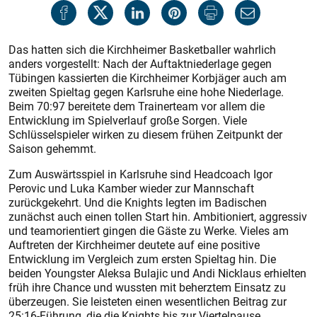
Das hatten sich die Kirchheimer Basketballer wahrlich
anders vorgestellt: Nach der Auftaktniederlage gegen
Tübingen kassierten die Kirchheimer Korbjäger auch am
zweiten Spieltag gegen Karlsruhe eine hohe Niederlage.
Beim 70:97 bereitete dem Trainerteam vor allem die
Entwicklung im Spielverlauf große Sorgen. Viele
Schlüsselspieler wirken zu diesem frühen Zeitpunkt der
Saison gehemmt.
Zum Auswärtsspiel in Karlsruhe sind Headcoach Igor
Perovic und Luka Kamber wieder zur Mannschaft
zurückgekehrt. Und die Knights legten im Badischen
zunächst auch einen tollen Start hin. Ambitioniert, aggressiv
und teamorientiert gingen die Gäste zu Werke. Vieles am
Auftreten der Kirchheimer deutete auf eine positive
Entwicklung im Vergleich zum ersten Spieltag hin. Die
beiden Youngster Aleksa Bulajic und Andi Nicklaus erhielten
früh ihre Chance und wussten mit beherztem Einsatz zu
überzeugen. Sie leisteten einen wesentlichen Beitrag zur
25:16-Führung, die die Knights bis zur Viertelpause