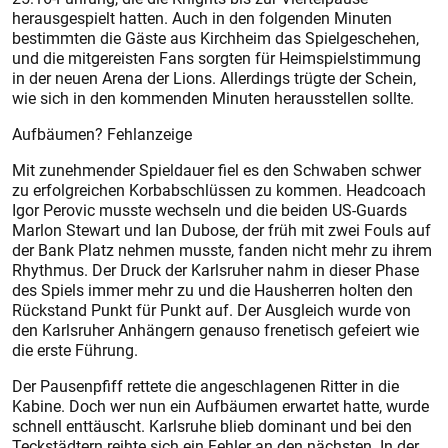
herausgespielt hatten. Auch in den folgenden Minuten
bestimmten die Gäste aus Kirchheim das Spielgeschehen,
und die mitgereisten Fans sorgten für Heimspielstimmung
in der neuen Arena der Lions. Allerdings trügte der Schein,
wie sich in den kommenden Minuten herausstellen sollte.
Aufbäumen? Fehlanzeige
Mit zunehmender Spieldauer fiel es den Schwaben schwer
zu erfolgreichen Korbabschlüssen zu kommen. Headcoach
Igor Perovic musste wechseln und die beiden US-Guards
Marlon Stewart und Ian Dubose, der früh mit zwei Fouls auf
der Bank Platz nehmen musste, fanden nicht mehr zu ihrem
Rhythmus. Der Druck der Karlsruher nahm in dieser Phase
des Spiels immer mehr zu und die Hausherren holten den
Rückstand Punkt für Punkt auf. Der Ausgleich wurde von
den Karlsruher Anhängern genauso frenetisch gefeiert wie
die erste Führung.
Der Pausenpfiff rettete die angeschlagenen Ritter in die
Kabine. Doch wer nun ein Aufbäumen erwartet hatte, wurde
schnell enttäuscht. Karlsruhe blieb dominant und bei den
Teckstädtern reihte sich ein Fehler an den nächsten. In der