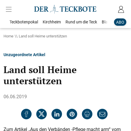
Teckbotenpokal
Kirchheim
Rund um die Teck
Blaulicht
Loka
ABO
Home
Land soll Heime unterstützen
Unzugeordnete Artikel
Land soll Heime
unterstützen
06.06.2019
Zum Artikel „Aus den Verbänden -Pflege macht arm“ vom