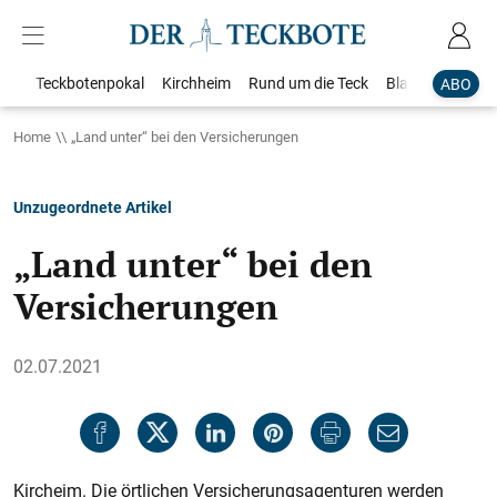
Teckbotenpokal
Kirchheim
Rund um die Teck
Blaulicht
Loka
ABO
Home
„Land unter“ bei den Versicherungen
Unzugeordnete Artikel
„Land unter“ bei den
Versicherungen
02.07.2021
Kircheim. Die örtlichen Versicherungsagenturen werden